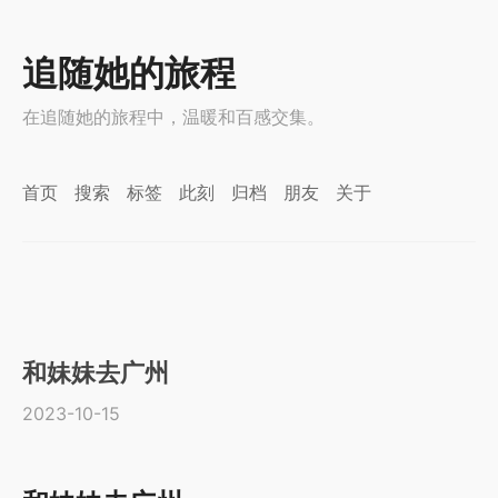
追随她的旅程
在追随她的旅程中，温暖和百感交集。
首页
搜索
标签
此刻
归档
朋友
关于
和妹妹去广州
2023-10-15