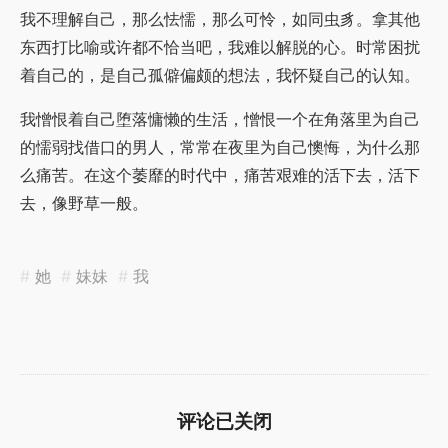
我不理解自己，那么怯懦，那么可怜，如同虫豸。拿其他
东西打比喻或许都不恰当吧，我难以解脱的心。时常困扰
着自己的，是自己孤僻偏颇的想法，我怀疑自己的认知。
我憎恨着自己堕落慵懒的生活，憎恨一个在角落里为自己
的懦弱找借口的男人，常常在夜里为自己懊悔，为什么那
么痛苦。在这个萎靡的时代中，痛苦艰难的活下去，活下
去，像野草一般。
#
她
#
妹妹
#
我
评论已关闭