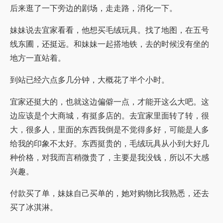
后来逛了一下旁边的剧场，走走路，消化一下。
妹妹说去宜家看看，他想买毛绒玩具。找了地图，在五号
线东圃，还挺远。和妹妹一起搭地铁，去的时候没有坐的
地方一直站着。
到站已经六点多几分钟，大概花了半个小时。
宜家还挺大的，也就这边偏僻一点，才能开这么大吧。这
边应该是个大商城，有挺多店的。去宜家里面转了转，很
大，很多人，里面的东西我倒是不觉得多好，可能是人多
给我的印象不太好。东西挺贵的，毛绒玩具从小到大好几
种价格，对我而言稍微贵了，主要是我没钱，所以不大感
兴趣。
付款买了单，妹妹自己买单的，她对购物比我熟悉，还去
买了冰淇淋。